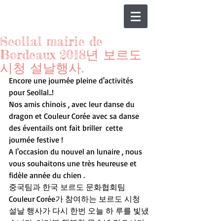
Seollal mairie de
Bordeaux 2018년 보르도
시청 설날행사.
Encore une journée pleine d'activités 
pour Seollal..!
Nos amis chinois , avec leur danse du 
dragon et Couleur Corée avec sa danse 
des éventails ont fait briller  cette 
journée festive !
A l'occasion du nouvel an lunaire , nous 
vous souhaitons une très heureuse et 
fidèle année du chien . 
중국팀과 한국 보르도 문화협회팀 
Couleur Corée가 참여하는 보르도 시청 
설날 행사가 다시 한번 오늘 하 루를 빛냈