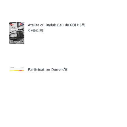
Atelier du Baduk (jeu de GO) 바둑
아틀리에
Participation Douves'it
Chuseok, fête des moissons 2025