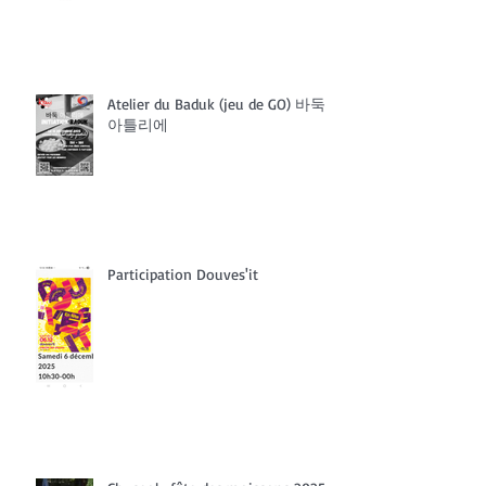
Atelier du Baduk (jeu de GO) 바둑
아틀리에
Participation Douves'it