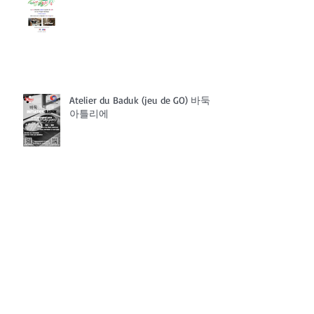
Atelier du Baduk (jeu de GO) 바둑
아틀리에
Participation Douves'it