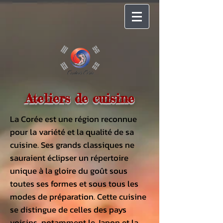
Ateliers de cuisine
La
Corée
est une région reconnue
pour la variété et la qualité de sa
cuisine. Ses grands classiques ne
sauraient éclipser un répertoire
unique à la gloire du goût sous
toutes ses formes et sous tous les
modes de préparation. Cette cuisine
se distingue de celles des pays
voisins, notamment le
Japon
et la