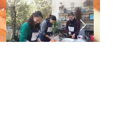
Régulièrement , l'association
Couleur Corée organise des ateliers
cuisine .
Venez nombreux pour apprendre à
faire du
kimbap
, préparer
du
bibimbap
, cuisiner du
japchae