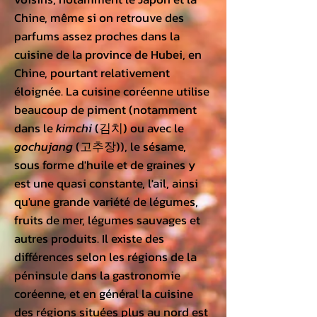
Chine
, même si on retrouve des
parfums assez proches dans la
cuisine de la province de
Hubei
, en
Chine, pourtant relativement
éloignée. La cuisine coréenne utilise
beaucoup de piment (notamment
dans le
kimchi
(김치) ou avec le
gochujang
(고추장)), le sésame,
sous forme d'huile et de graines y
est une quasi constante, l'ail, ainsi
qu'une grande variété de légumes,
fruits de mer, légumes sauvages et
autres produits. Il existe des
différences selon les régions de la
péninsule dans la gastronomie
coréenne, et en général la cuisine
des régions situées plus au nord est