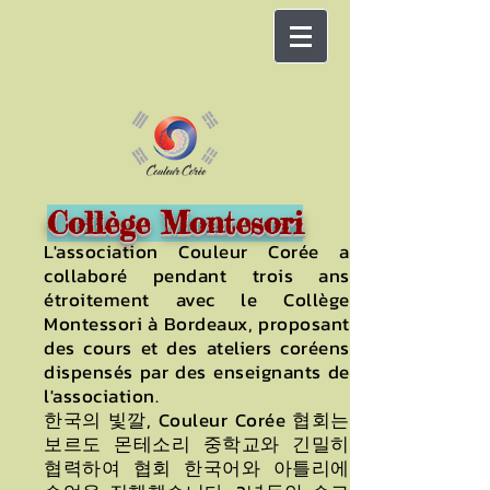
Collège Montesori
L'association Couleur Corée a
collaboré pendant trois ans
étroitement avec le Collège
Montessori à Bordeaux, proposant
des cours et des ateliers coréens
dispensés par des enseignants de
l'association.
한국의 빛깔, Couleur Corée 협회는
보르도 몬테소리 중학교와 긴밀히
협력하여 협회 한국어와 아틀리에