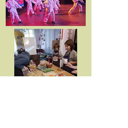
© 2015 Couleur Corée - 13 rue Prosper,
Bordeaux -
monicasie818@gmail.com
- Fait
par Anthony Popelier.