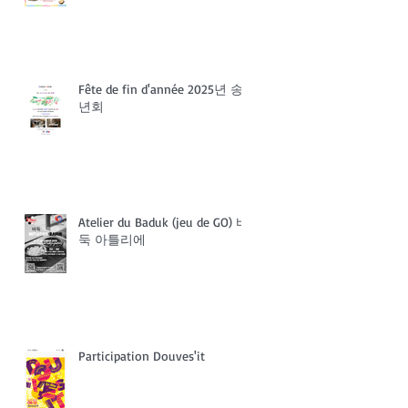
Fête de fin d'année 2025년 송
년회
Atelier du Baduk (jeu de GO) 바
둑 아틀리에
Participation Douves'it