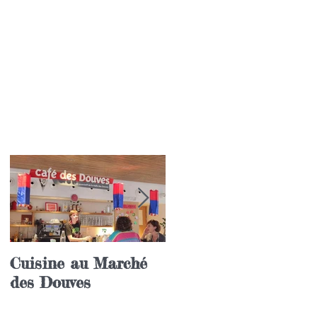
Cuisine au Marché
Festival annuel de l
des Douves
langue coréenne