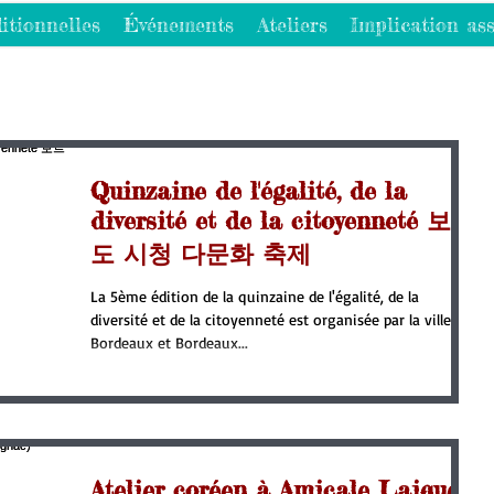
itionnelles
Événements
Ateliers
Implication ass
Quinzaine de l'égalité, de la
diversité et de la citoyenneté 보르
도 시청 다문화 축제
La 5ème édition de la quinzaine de l'égalité, de la
diversité et de la citoyenneté est organisée par la ville de
Bordeaux et Bordeaux...
Atelier coréen à Amicale Laique